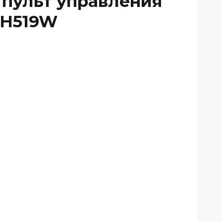
пульт управления
1H519W