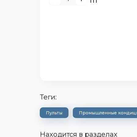
ели
теги:
Пульты
Промышленные кондиц
Находится в разделах