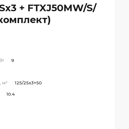
Sx3 + FTXJ50MW/S/
комплект)
Вт
9
 м²
125/25x3+50
10.4