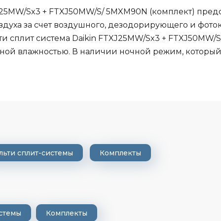
XJ25MW/Sx3 + FTXJ50MW/S/ 5MXM90N (комплект) пред
духа за счет воздушного, дезодорирующего и фото
и сплит система Daikin FTXJ25MW/Sx3 + FTXJ50MW/
ой влажностью. В наличии ночной режим, который 
льти сплит-системы
Комплекты
стемы
Комплекты