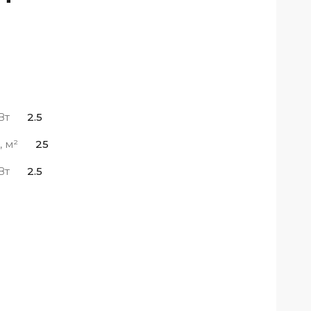
Вт
2.5
 м²
25
Вт
2.5